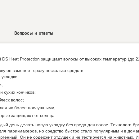
Вопросы и ответы
DS Heat Protection защищает волосы от высоких температур (до 22
ву он заменяет сразу несколько средств:
 укладке;
х;
и сухих кончиков;
блеск волос;
елая их более послушными;
торые защищают от солнца.
ый день делать новую укладку без вреда для волос. Технологи бре
для парикмахеров, но средство быстро стало популярным и в дома
ргенный. Он не содержит отдушек и не тестируется на животных. И