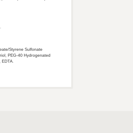
.
eate/Styrene Sulfonate
triol, PEG-40 Hydrogenated
, EDTA.