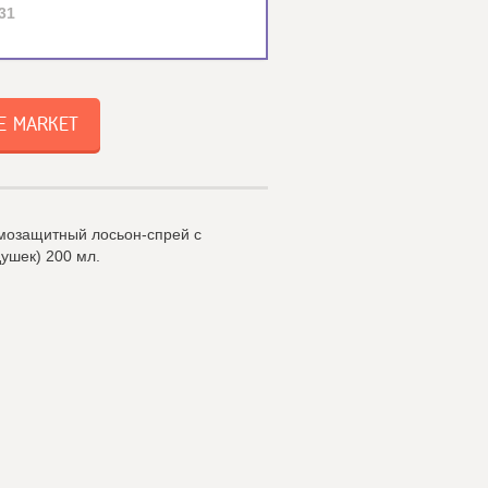
31
E MARKET
рмозащитный лосьон-спрей с
ушек) 200 мл.