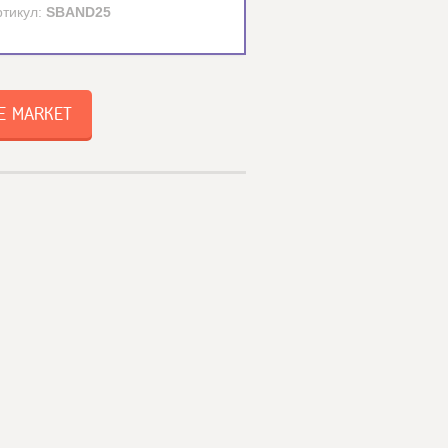
ртикул:
SBAND25
E MARKET