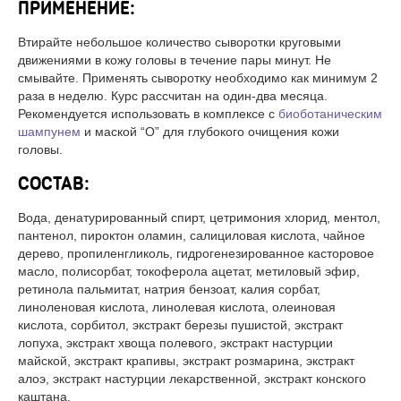
ПРИМЕНЕНИЕ:
Втирайте небольшое количество сыворотки круговыми
движениями в кожу головы в течение пары минут. Не
смывайте. Применять сыворотку необходимо как минимум 2
раза в неделю. Курс рассчитан на один-два месяца.
Рекомендуется использовать в комплексе с
биоботаническим
шампунем
и маской “О” для глубокого очищения кожи
головы.
СОСТАВ:
Вода, денатурированный спирт, цетримония хлорид, ментол,
пантенол, пироктон оламин, салициловая кислота, чайное
дерево, пропиленгликоль, гидрогенезированное касторовое
масло, полисорбат, токоферола ацетат, метиловый эфир,
ретинола пальмитат, натрия бензоат, калия сорбат,
линоленовая кислота, линолевая кислота, олеиновая
кислота, сорбитол, экстракт березы пушистой, экстракт
лопуха, экстракт хвоща полевого, экстракт настурции
майской, экстракт крапивы, экстракт розмарина, экстракт
алоэ, экстракт настурции лекарственной, экстракт конского
каштана.