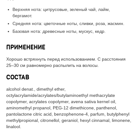
Верхняя нота: цитрусовые, зеленый чай, лайм,
бергамот.
Средняя нота: цветочные ноты, сливки, роза, жасмин.
Базовая нота: древесные ноты, мускус, кедр.
ПРИМЕНЕНИЕ
Хорошо встряхнуть перед использованием. С расстояния
25–30 см равномерно распылить на волосы.
СОСТАВ
alcohol denat., dimethyl ether,
octylacrylamide/acrylates/butylaminoethyl methacrylate
copolymer, acrylates copolymer, avena sativa kernel oil,
aminomethyl propanol, PEG-12 dimethicone, panthenol,
pantolactone citric acid, benzophenone-4, parfum, butylphenyl
methylpropional, citronellol, geraniol, hexyl cinnamal, limonene,
linalool.