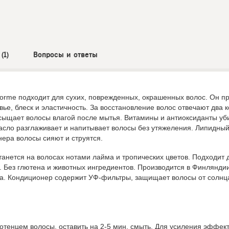
(1)
Вопросы и ответы
rme подходит для сухих, поврежденных, окрашенных волос. Он п
ье, блеск и эластичность. За восстановление волос отвечают два 
асыщает волосы влагой после мытья. Витамины и антиоксиданты уб
асло разглаживает и напитывает волосы без утяжеления. Липидный
нера волосы сияют и струятся.
танется на волосах нотами лайма и тропических цветов. Подходит
l. Без глютена и животных ингредиентов. Производится в Финлянди
ва. Кондиционер содержит УФ-фильтры, защищает волосы от солнц
тенцем волосы, оставить на 2-5 мин, смыть. Для усиления эффект