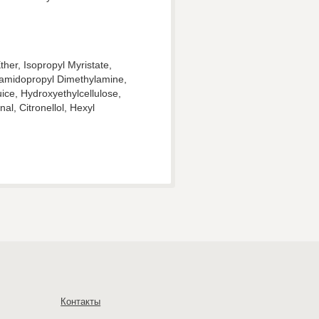
her, Isopropyl Myristate,
aramidopropyl Dimethylamine,
ce, Hydroxyethylcellulose,
l, Citronellol, Hexyl
Контакты