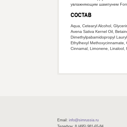
увлажняющим шампунем For
СОСТАВ
Aqua, Cetearyl Alcohol, Glyceri
Avena Sativa Kernel Oil, Betai
Dimethylpabamidopropyl Lauryld
Ethylhexyl Methoxycinnamate, C
Cinnamal, Limonene, Linalool, 
Email:
info@simrussia.ru
Телефон:
8 (495) 981-65-84