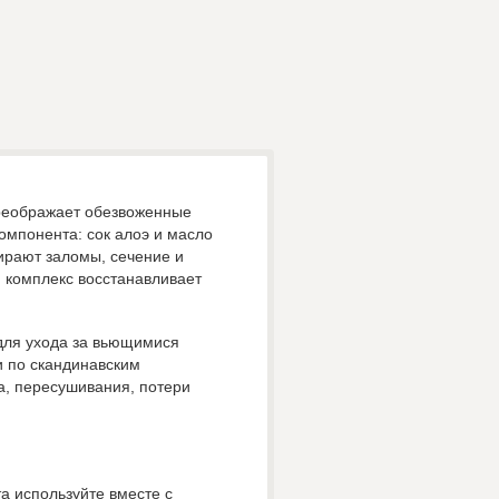
реображает обезвоженные
компонента: сок алоэ и масло
ирают заломы, сечение и
 комплекс восстанавливает
 для ухода за вьющимися
и по скандинавским
а, пересушивания, потери
а используйте вместе с