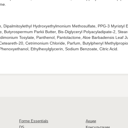
me.
n, Dipalmitoylethyl Hydroxyethylmonium Methosulfate, PPG-3 Myristyl Et
ne, Butyrospermum Parkii Butter, Bis-Diglyceryl Polyacyladipate-2, Ste
imonium Tosylate, Panthenol, Pantolactone, Aloe Barbadensis Leaf Jui
eteareth-20, Cetrimonium Chloride, Parfum, Butylphenyl Methylpropiona
Phenoxyethanol, Ethylhexylglycerin, Sodium Benzoate, Citric Acid.
Forme Essentials
Акции
DS
Консультации