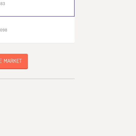
083
1098
E MARKET